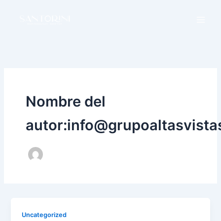
Ir
al
contenido
Nombre del
autor:info@grupoaltasvist
Uncategorized